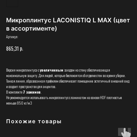
Микроплинтус LACONISTIQ L MAX (цвет
в ассортименте)
Артикул:
р.
865,31
Версия микроплинтуса с
увеличенным
заходом на стену обеспечивающая
максимальную защиту. Для людей, которые беспокоятся об отделке стен во время уборки.
Тонкая линия, образованная профилем обеспечивает помещению эстетичный внешний вид
и создает пространство для акцентов.
В комплекте
7 зажимов
.
Не рекомендуется использовать микроплинтус с ламинатом на основе HDF плотностью
меньше 850 кг/м3
Похожие товары