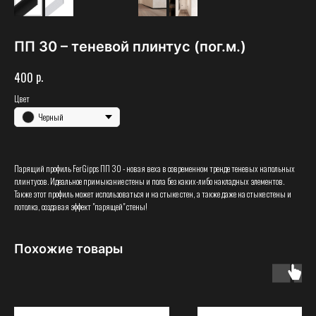
ПП 30 – теневой плинтус (пог.м.)
р.
400
Цвет
Черный
Парящий профиль FerGipps ПП 30 - новая веха в современном тренде теневых напольных
плинтусов. Идеальное примыкание стены и пола без каких-либо накладных элементов.
Также этот профиль может использоваться и на стыке стен, а также даже на стыке стены и
потолка, создавая эффект "парящей" стены!
Похожие товары