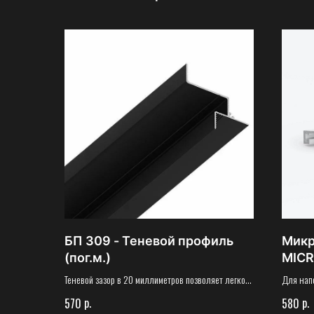
БП 309 - Теневой профиль
Микр
(пог.м.)
MICR
белы
Теневой зазор в 20 миллиметров позволяет легко
Для нап
обновить интерьер стен в помещении, переклеив
коэффиц
р.
р.
570
580
обои или перекрасив стены
от 5 мм 