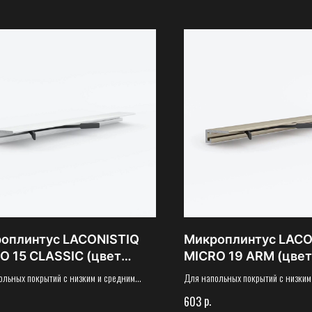
оплинтус LACONISTIQ
Микроплинтус LACO
O 15 CLASSIC (цвет
MICRO 19 ARM (цвет
й матовый)
ассортименте)
ольных покрытий с низким и средним
Для напольных покрытий с низким
иентом линейного расширения, толщиной
коэффициентом линейного расшир
р.
603
(включая толщину подложки).
от 5 мм (включая толщину подложк