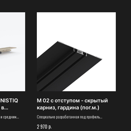
NISTIQ
М 02 с отступом - скрытый
 в
карниз, гардина (пог.м.)
 и средним
Специально разработанная под профиль
ения, толщиной
светорассеивающая вставка после установки
р.
2 970
и).
сделает свет мягче, а контур ровнее.