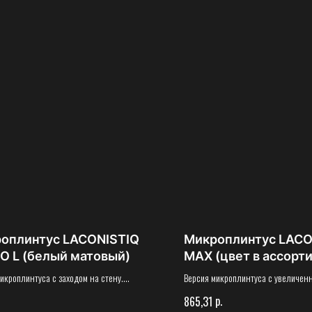
оплинтус LACONISTIQ
Микроплинтус LACO
O L (белый матовый)
MAX (цвет в ассорт
икроплинтуса с заходом на стену.
Версия микроплинтуса с увеличен
ь указана в погонных метрах
стену обеспечивающая максимальн
р.
865,31
Стоимость указана в погонных мет