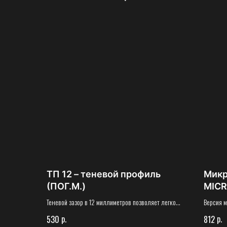
ТП 12 – теневой профиль
Микр
(ПОГ.М.)
MICR
Теневой зазор в 12 миллиметров позволяет легко
Версия м
обновить интерьер стен в помещении, переклеив
Стоимост
р.
р.
530
812
обои или перекрасив стены