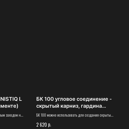
NISTIQ L
БК 100 угловое соединение -
именте)
скрытый карниз, гардина
(пог.м.)
ным заходом на
БК 100 можно использовать для создания скрытых
ую защиту.
карнизов, в качестве парящего потолка по
р.
2 620
рах
периметру и для создания ниш в любой части