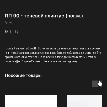
ПП 90 - теневой плинтус (пог.м.)
Артикул:
р.
660,00
Парящий плинтус FerGipps ПП 90 - новая веха в современном тренде теневых напольных
плинтусов. Идеальное примыкание стены и пола без каких-либо накладных элементов. Этот
профиль может использоваться и на стыке стен, а также даже на стыке стены и потолка,
создавая эффект "парящей" стены, особенно, если вклюсить подсветку!
Похожие товары