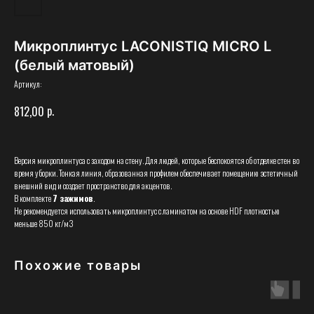
Микроплинтус LACONISTIQ MICRO L
(белый матовый)
Артикул:
р.
812,00
Версия микроплинтуса с заходом на стену. Для людей, которые беспокоятся об отделке стен во
время уборки. Тонкая линия, образованная профилем обеспечивает помещению эстетичный
внешний вид и создает пространство для акцентов.
В комплекте
7 зажимов
.
Не рекомендуется использовать микроплинтус с ламинатом на основе HDF плотностью
меньше 850 кг/м3
Похожие товары