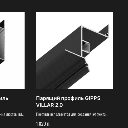
иль
Парящий профиль GIPPS
VILLAR 2.0
ения люстры или
Профиль используется для создания эффекта
ользуется как
“парящего в воздухе” потолка из гипсокартона,
р.
1 820
 в декоративных
потолок крепится с отступом от стен.