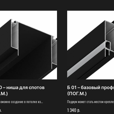
0 – ниша для спотов
Б 01 – базовый проф
.М.)
(ПОГ.М.)
озможно создание в потолке из
Подиум может стать местом крепл
тона декоративного элемента в виде
других источников освещения, исп
.
р.
1 340
более короткие сроки.
для зонирования помещения, так и