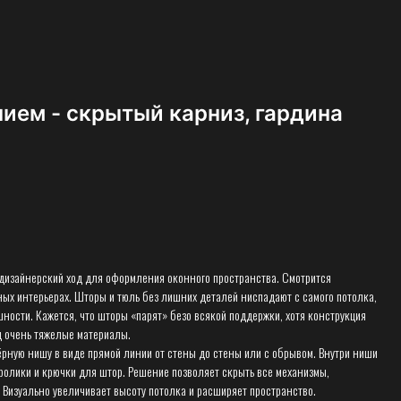
ием - скрытый карниз, гардина
дизайнерский ход для оформления оконного пространства. Смотрится
ных интерьерах. Шторы и тюль без лишних деталей ниспадают с самого потолка,
ности. Кажется, что шторы «парят» безо всякой поддержки, хотя конструкция
д очень тяжелые материалы.
ёрную нишу в виде прямой линии от стены до стены или с обрывом. Внутри ниши
 ролики и крючки для штор. Решение позволяет скрыть все механизмы,
Визуально увеличивает высоту потолка и расширяет пространство.