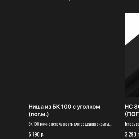
Ниша из БК 100 с уголком
НС 8
(пог.м.)
(ПОГ
БК 100 можно использовать для создания скрытых
Теперь в
карнизов, в качестве парящего потолка по
гипсокар
р.
р
5 790
3 290
периметру и для создания ниш в любой части
ниши за 