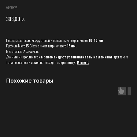
Артикул:
р.
308,00
Перекрывает зазор между стеной и напольным покрытием от
10-13 мм
.
Профиль Micro 15 Classic имеет ширину всего
15мм.
В комплекте
7
зажимов.
Данный микроплинтус
не рекомендуют устанавливать на ламинат
, для такого
типа поверхности идеально подходит микроплинтус
Micro-L
Похожие товары