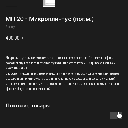
МП 20 - Микроплинтус (пог.м.)
Артикул:
р.
400,00
Микроплинтус отличается своей элегантностью и незаметностью. Его низкий профиль
позволяет ему плавно сливаться с окружающим пространством, не привлекая слишком
много внимания.
Это делает микроплинтус идеальным для минималистических и современных интерьеров.
Современный плинтус уже нашедший признание как в среде дизайнеров, так и у людей
интересующихся новинками. Это последняя тенденция в отделке частных домов, квартир,
офисов и общественных помещений.
Похожие товары