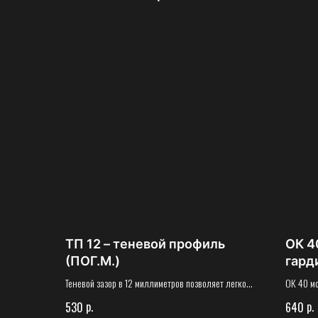
ТП 12 – теневой профиль
ОК 4
(ПОГ.М.)
гарди
Теневой зазор в 12 миллиметров позволяет легко
ОК 40 мо
обновить интерьер стен в помещении, переклеив
потолка,
р.
р.
530
640
обои или перекрасив стены
монтаже