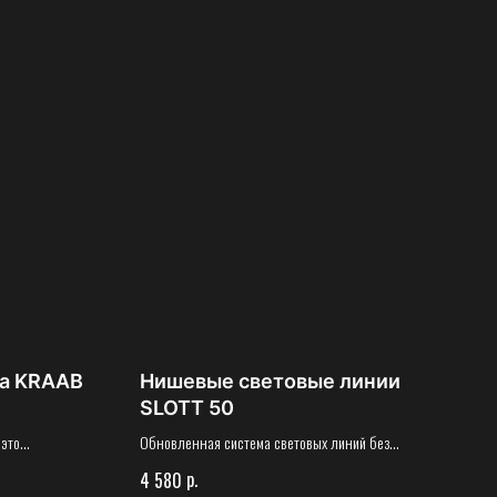
а KRAAB
Нишевые световые линии
SLOTT 50
 это
Обновленная система световых линий без
вованная версия
рассеивателей и маскировочной ленты.
р.
4 580
aab 3.0.
Современное эстетическое решение для любых