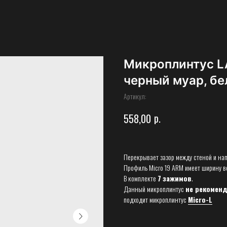
Микроплинтус L
черный муар, б
Артикул:
р.
558,00
Перекрывает зазор между стеной и н
Профиль Micro 19 ARM имеет ширину в
В комплекте
7
зажимов
.
Данный микроплинтус
не рекоменд
подходит микроплинтус
Micro-L