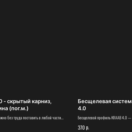
0 - скрытый карниз,
Бесщелевая систем
на (пог.м.)
4.0
жно без труда поставить в любой части
Бесщелевой профиль KRAAB 4.0 —
 потому что он максимально прост в
модернизированная, усовершенст
р.
370
!
уже известного и полюбившегося Kr