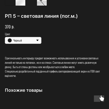
РП 5 – световая линия (пог.м.)
р.
370
Цвет
Черный
Оригинальность интерьеру придает возможность использования и установки световых
линий не только на потолках, но и на стенах. Световые линии могут иметь различную
длину, быть от стены до стены или же обрываться в любом месте.
Специально разработанный под данный профиль светорассеивающий экран из ПВХ свет
ещё мягче.
Похожие товары