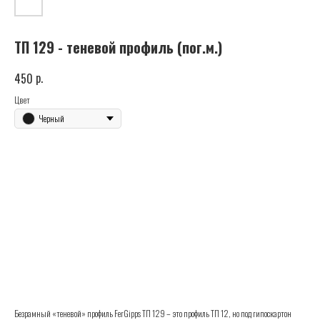
ТП 129 - теневой профиль (пог.м.)
р.
450
Цвет
Черный
Купить
Безрамный «теневой» профиль FerGipps ТП 129 – это профиль ТП 12, но под гипоскартон