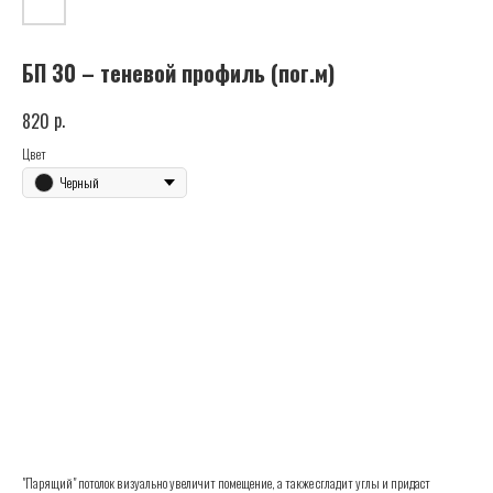
БП 30 – теневой профиль (пог.м)
р.
820
Цвет
Черный
Купить
"Парящий" потолок визуально увеличит помещение, а также сгладит углы и придаст