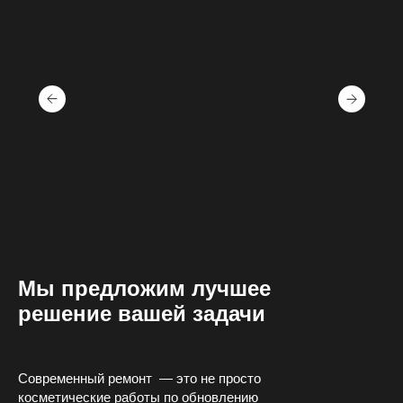
8 (938) 5-100-600
Профильные системы
Мы предложим лучшее
8 (938) 5-100-800
решение вашей задачи
Потолки
info@skylinerus.ru
Современный ремонт — это не просто
ул. Солнечная 57/2, офис 9, Краснодар
косметические работы по обновлению
пн—пт 09:00—17:00